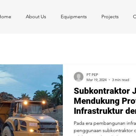
Home
About Us
Equipments
Projects
C
PT PEP
Mar 19, 2024
3 min read
Subkontraktor J
Mendukung Pro
Infrastruktur de
Pada era pembangunan infras
penggunaan subkontraktor da