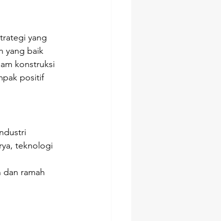
trategi yang 
n yang baik 
am konstruksi 
pak positif 
dustri 
rya, teknologi 
n dan ramah 