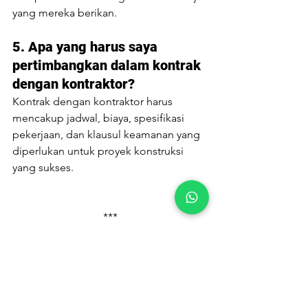
yang mereka berikan.
5. Apa yang harus saya 
pertimbangkan dalam kontrak 
dengan kontraktor?
Kontrak dengan kontraktor harus 
mencakup jadwal, biaya, spesifikasi 
pekerjaan, dan klausul keamanan yang 
diperlukan untuk proyek konstruksi 
yang sukses.
***
PT PEP is an ecosystem that in 
centered around Earthwork solutions 
for owners and lead contractors. We 
provide Earthwork Services, Equipment 