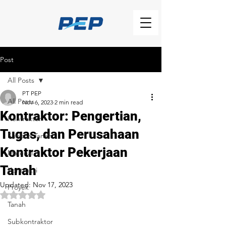
Post
All Posts
PT PEP
All Posts
Nov 6, 2023
2 min read
Kontraktor: Pengertian,
Kontraktor
Tugas, dan Perusahaan
Subkon Tanah
Kontraktor Pekerjaan
Material
Tanah
Kontruksi
Updated:
Nov 17, 2023
Proyek
Rated NaN out of 5 stars.
Tanah
Subkontraktor