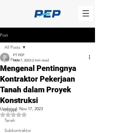
Post
All Posts
PT PEP
All Posts
Nov 7, 2023
2 min read
Mengenal Pentingnya
Kontraktor
Kontraktor Pekerjaan
Subkon Tanah
Tanah dalam Proyek
Material
Konstruksi
Kontruksi
Updated:
Nov 17, 2023
Proyek
Rated NaN out of 5 stars.
Tanah
Subkontraktor